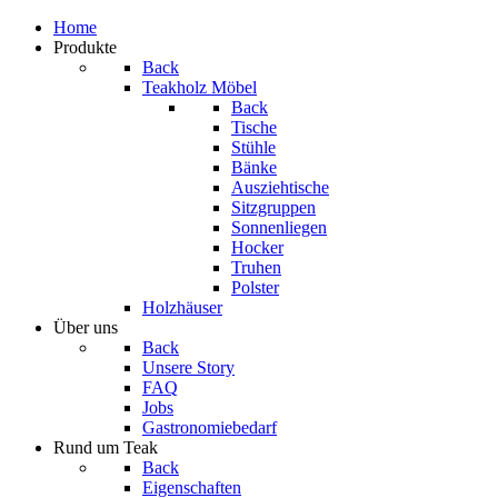
Home
Produkte
Back
Teakholz Möbel
Back
Tische
Stühle
Bänke
Ausziehtische
Sitzgruppen
Sonnenliegen
Hocker
Truhen
Polster
Holzhäuser
Über uns
Back
Unsere Story
FAQ
Jobs
Gastronomiebedarf
Rund um Teak
Back
Eigenschaften