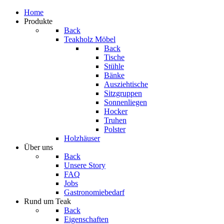
Home
Produkte
Back
Teakholz Möbel
Back
Tische
Stühle
Bänke
Ausziehtische
Sitzgruppen
Sonnenliegen
Hocker
Truhen
Polster
Holzhäuser
Über uns
Back
Unsere Story
FAQ
Jobs
Gastronomiebedarf
Rund um Teak
Back
Eigenschaften