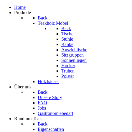
Home
Produkte
Back
Teakholz Möbel
Back
Tische
Stühle
Bänke
Ausziehtische
Sitzgruppen
Sonnenliegen
Hocker
Truhen
Polster
Holzhäuser
Über uns
Back
Unsere Story
FAQ
Jobs
Gastronomiebedarf
Rund um Teak
Back
Eigenschaften