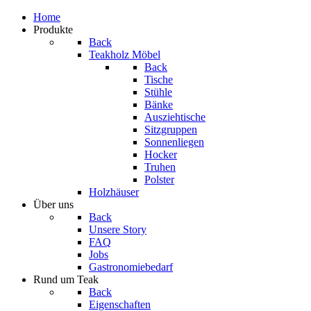
Home
Produkte
Back
Teakholz Möbel
Back
Tische
Stühle
Bänke
Ausziehtische
Sitzgruppen
Sonnenliegen
Hocker
Truhen
Polster
Holzhäuser
Über uns
Back
Unsere Story
FAQ
Jobs
Gastronomiebedarf
Rund um Teak
Back
Eigenschaften