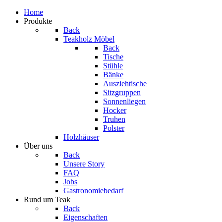
Home
Produkte
Back
Teakholz Möbel
Back
Tische
Stühle
Bänke
Ausziehtische
Sitzgruppen
Sonnenliegen
Hocker
Truhen
Polster
Holzhäuser
Über uns
Back
Unsere Story
FAQ
Jobs
Gastronomiebedarf
Rund um Teak
Back
Eigenschaften