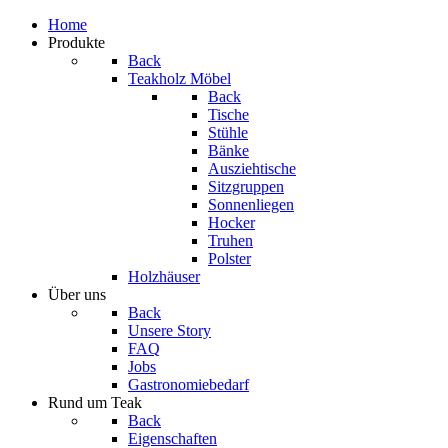
Home
Produkte
Back
Teakholz Möbel
Back
Tische
Stühle
Bänke
Ausziehtische
Sitzgruppen
Sonnenliegen
Hocker
Truhen
Polster
Holzhäuser
Über uns
Back
Unsere Story
FAQ
Jobs
Gastronomiebedarf
Rund um Teak
Back
Eigenschaften