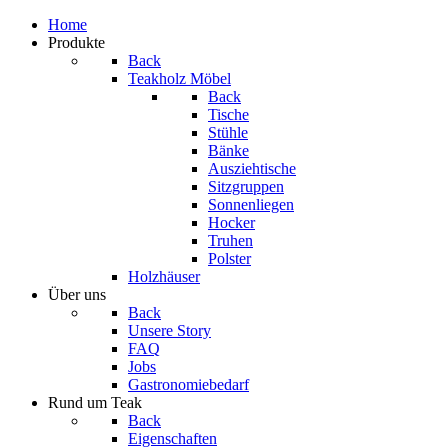
Home
Produkte
Back
Teakholz Möbel
Back
Tische
Stühle
Bänke
Ausziehtische
Sitzgruppen
Sonnenliegen
Hocker
Truhen
Polster
Holzhäuser
Über uns
Back
Unsere Story
FAQ
Jobs
Gastronomiebedarf
Rund um Teak
Back
Eigenschaften