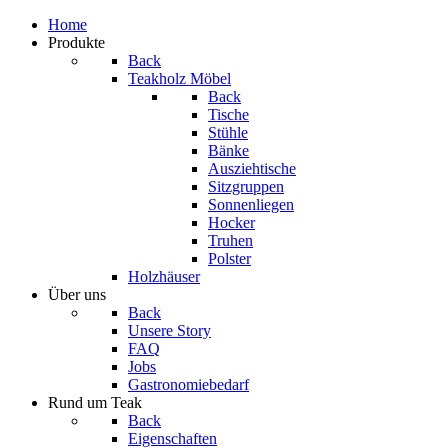
Home
Produkte
Back
Teakholz Möbel
Back
Tische
Stühle
Bänke
Ausziehtische
Sitzgruppen
Sonnenliegen
Hocker
Truhen
Polster
Holzhäuser
Über uns
Back
Unsere Story
FAQ
Jobs
Gastronomiebedarf
Rund um Teak
Back
Eigenschaften