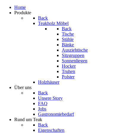
Home
Produkte
Back
Teakholz Möbel
Back
Tische
Stühle
Bänke
Ausziehtische
Sitzgruppen
Sonnenliegen
Hocker
Truhen
Polster
Holzhäuser
Über uns
Back
Unsere Story
FAQ
Jobs
Gastronomiebedarf
Rund um Teak
Back
Eigenschaften