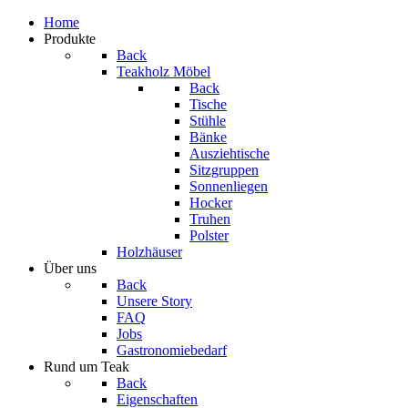
Home
Produkte
Back
Teakholz Möbel
Back
Tische
Stühle
Bänke
Ausziehtische
Sitzgruppen
Sonnenliegen
Hocker
Truhen
Polster
Holzhäuser
Über uns
Back
Unsere Story
FAQ
Jobs
Gastronomiebedarf
Rund um Teak
Back
Eigenschaften