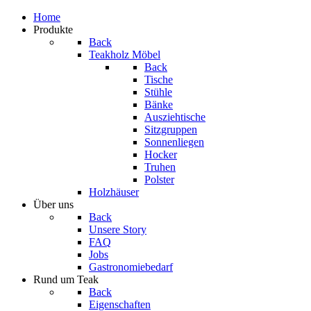
Home
Produkte
Back
Teakholz Möbel
Back
Tische
Stühle
Bänke
Ausziehtische
Sitzgruppen
Sonnenliegen
Hocker
Truhen
Polster
Holzhäuser
Über uns
Back
Unsere Story
FAQ
Jobs
Gastronomiebedarf
Rund um Teak
Back
Eigenschaften