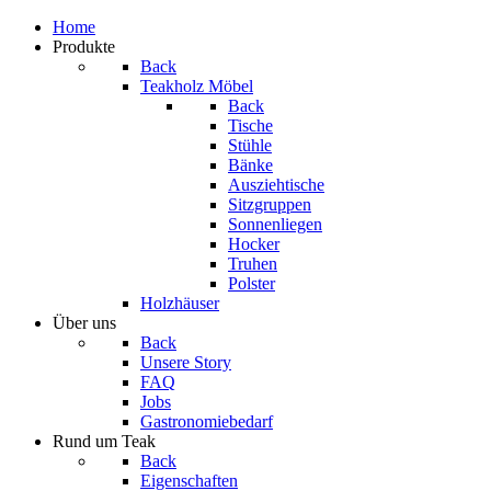
Home
Produkte
Back
Teakholz Möbel
Back
Tische
Stühle
Bänke
Ausziehtische
Sitzgruppen
Sonnenliegen
Hocker
Truhen
Polster
Holzhäuser
Über uns
Back
Unsere Story
FAQ
Jobs
Gastronomiebedarf
Rund um Teak
Back
Eigenschaften