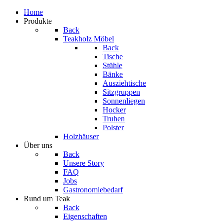
Home
Produkte
Back
Teakholz Möbel
Back
Tische
Stühle
Bänke
Ausziehtische
Sitzgruppen
Sonnenliegen
Hocker
Truhen
Polster
Holzhäuser
Über uns
Back
Unsere Story
FAQ
Jobs
Gastronomiebedarf
Rund um Teak
Back
Eigenschaften